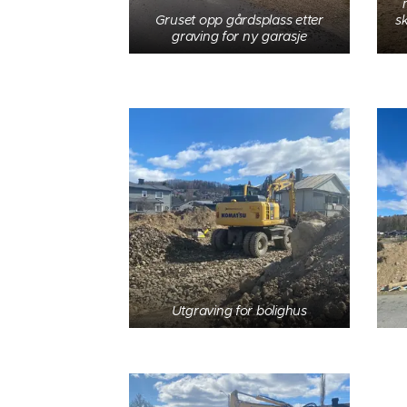
Gruset opp gårdsplass etter
s
graving for ny garasje
Utgraving for bolighus