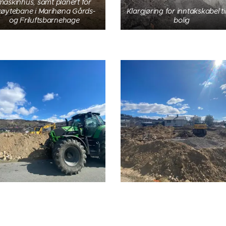
maskinhus, samt planert for
køytebane i Marihøna Gårds-
Klargjøring for inntakskabel ti
og Friluftsbarnehage
bolig