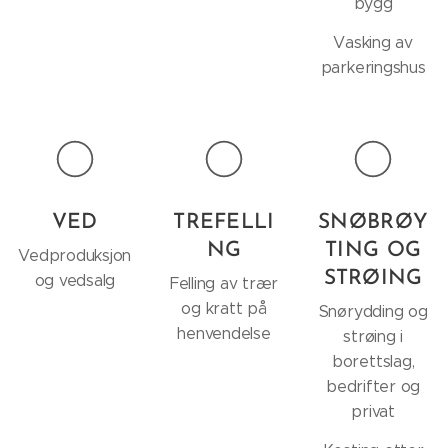
bygg
Vasking av
parkeringshus
VED
TREFELLI
SNØBRØY
NG
TING OG
Vedproduksjon
STRØING
og vedsalg
Felling av trær
og kratt på
Snørydding og
henvendelse
strøing i
borettslag,
bedrifter og
privat